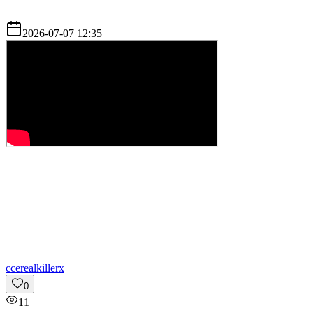
2026-07-07 12:35
c
cerealkillerx
0
11