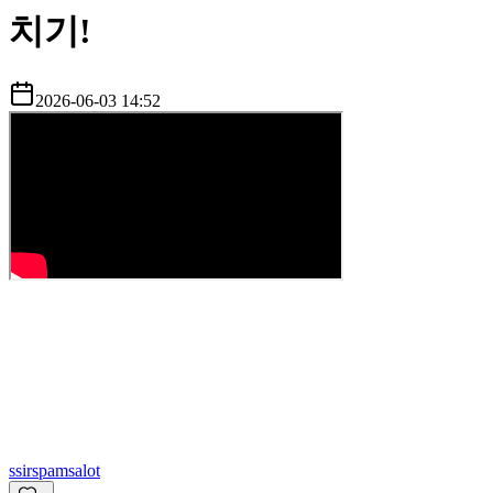
치기!
2026-06-03 14:52
s
sirspamsalot