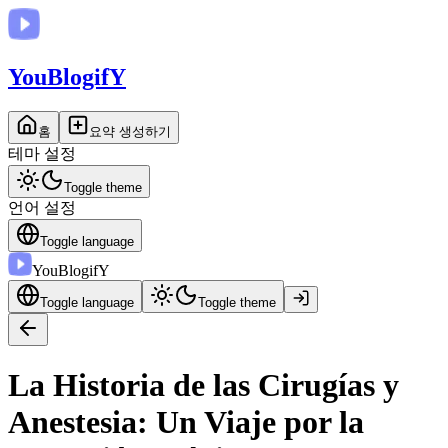
You
BlogifY
홈
요약 생성하기
테마 설정
Toggle theme
언어 설정
Toggle language
You
BlogifY
Toggle language
Toggle theme
La Historia de las Cirugías y
Anestesia: Un Viaje por la