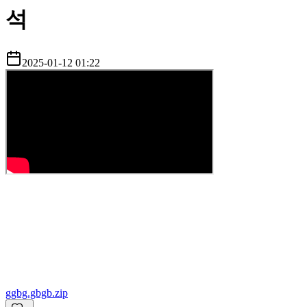
석
2025-01-12 01:22
g
gbg.gbgb.zip