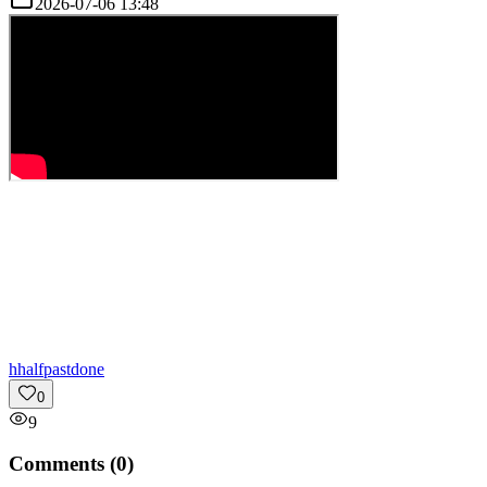
2026-07-06 13:48
h
halfpastdone
0
9
Comments (
0
)