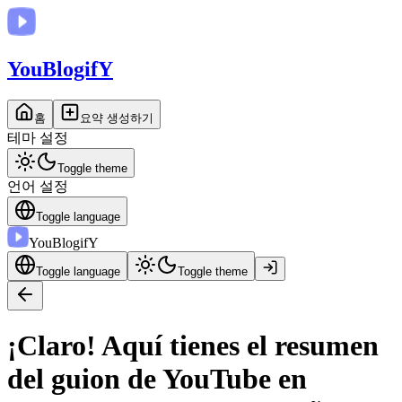
You
BlogifY
홈
요약 생성하기
테마 설정
Toggle theme
언어 설정
Toggle language
You
BlogifY
Toggle language
Toggle theme
¡Claro! Aquí tienes el resumen
del guion de YouTube en