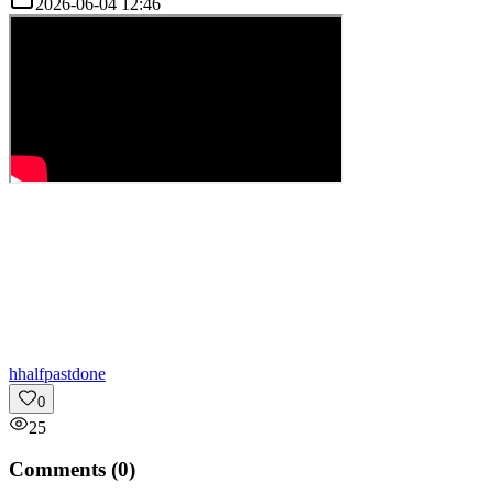
2026-06-04 12:46
h
halfpastdone
0
25
Comments (
0
)