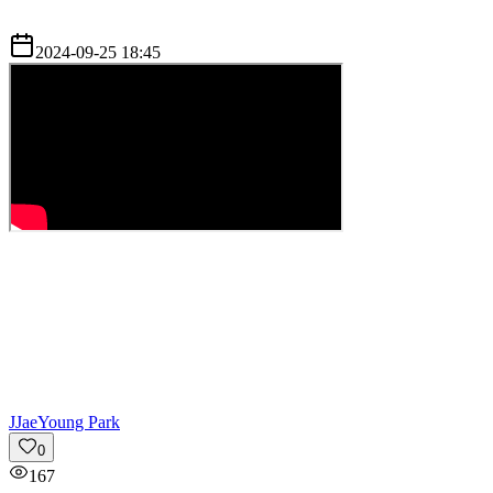
2024-09-25 18:45
J
JaeYoung Park
0
167