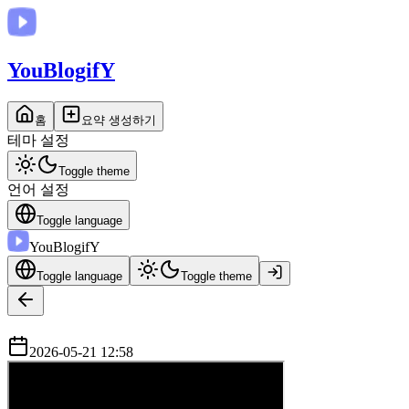
You
BlogifY
홈
요약 생성하기
테마 설정
Toggle theme
언어 설정
Toggle language
You
BlogifY
Toggle language
Toggle theme
2026-05-21 12:58