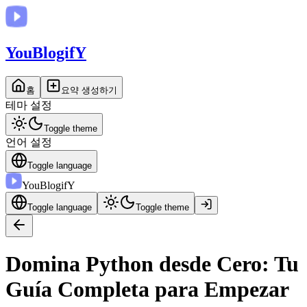
You
BlogifY
홈
요약 생성하기
테마 설정
Toggle theme
언어 설정
Toggle language
You
BlogifY
Toggle language
Toggle theme
Domina Python desde Cero: Tu
Guía Completa para Empezar