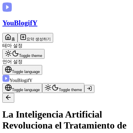
You
BlogifY
홈
요약 생성하기
테마 설정
Toggle theme
언어 설정
Toggle language
You
BlogifY
Toggle language
Toggle theme
La Inteligencia Artificial
Revoluciona el Tratamiento de