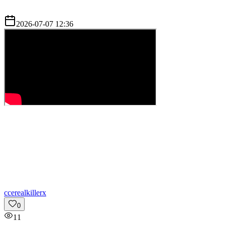
2026-07-07 12:36
c
cerealkillerx
0
11