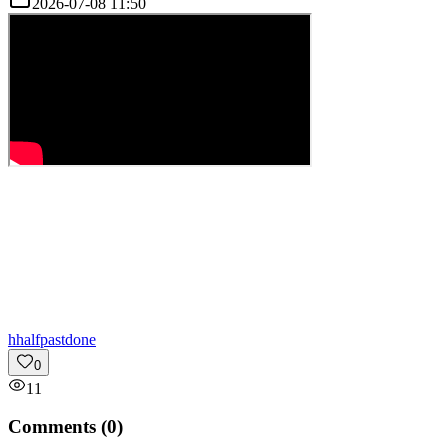
2026-07-08 11:50
h
halfpastdone
0
11
Comments (
0
)