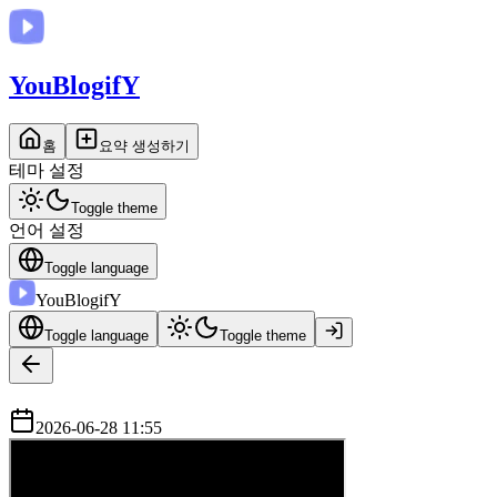
You
BlogifY
홈
요약 생성하기
테마 설정
Toggle theme
언어 설정
Toggle language
You
BlogifY
Toggle language
Toggle theme
2026-06-28 11:55