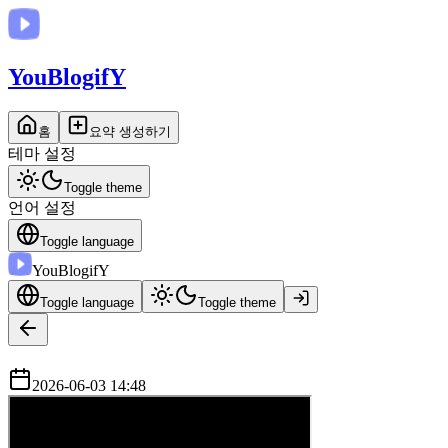
You
BlogifY
홈
요약 생성하기
테마 설정
Toggle theme
언어 설정
Toggle language
You
BlogifY
Toggle language
Toggle theme
2026-06-03 14:48