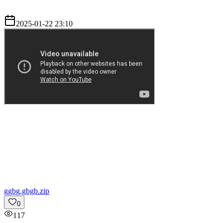
2025-01-22 23:10
g
gbg.gbgb.zip
0
117