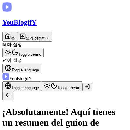
You
BlogifY
홈
요약 생성하기
테마 설정
Toggle theme
언어 설정
Toggle language
You
BlogifY
Toggle language
Toggle theme
¡Absolutamente! Aquí tienes
un resumen del guion de