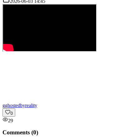
2026-06-03 14:45
g
ghostedbyreality
0
29
Comments (
0
)