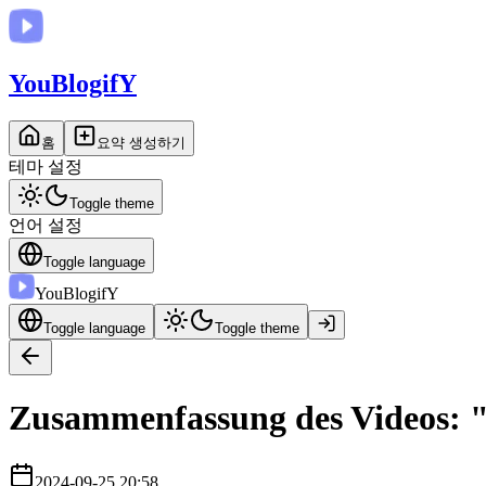
You
BlogifY
홈
요약 생성하기
테마 설정
Toggle theme
언어 설정
Toggle language
You
BlogifY
Toggle language
Toggle theme
Zusammenfassung des Videos: "
2024-09-25 20:58