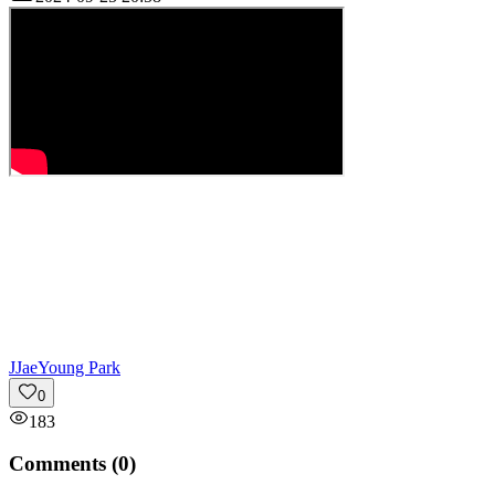
J
JaeYoung Park
0
183
Comments (
0
)