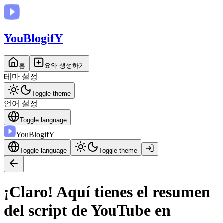
You
BlogifY
홈
요약 생성하기
테마 설정
Toggle theme
언어 설정
Toggle language
You
BlogifY
Toggle language
Toggle theme
¡Claro! Aquí tienes el resumen
del script de YouTube en