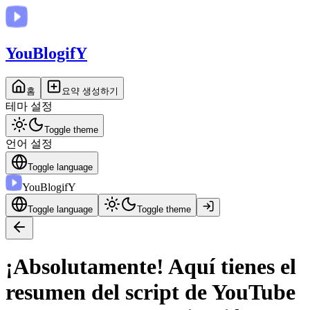
You
BlogifY
홈
요약 생성하기
테마 설정
Toggle theme
언어 설정
Toggle language
You
BlogifY
Toggle language
Toggle theme
¡Absolutamente! Aquí tienes el
resumen del script de YouTube