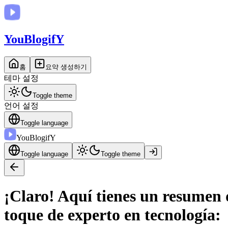
You
BlogifY
홈
요약 생성하기
테마 설정
Toggle theme
언어 설정
Toggle language
You
BlogifY
Toggle language
Toggle theme
¡Claro! Aquí tienes un resumen 
toque de experto en tecnología: