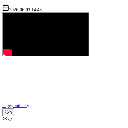
2026-06-03 14:43
l
laggybutlucky
0
37