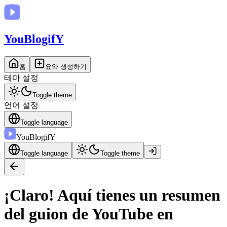
You
BlogifY
홈
요약 생성하기
테마 설정
Toggle theme
언어 설정
Toggle language
You
BlogifY
Toggle language
Toggle theme
¡Claro! Aquí tienes un resumen
del guion de YouTube en