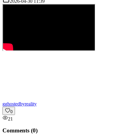
2026-04-30 11:39
g
ghostedbyreality
0
21
Comments (
0
)