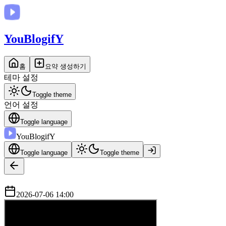
You
BlogifY
홈
요약 생성하기
테마 설정
Toggle theme
언어 설정
Toggle language
You
BlogifY
Toggle language
Toggle theme
2026-07-06 14:00