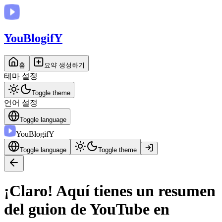
You
BlogifY
홈
요약 생성하기
테마 설정
Toggle theme
언어 설정
Toggle language
You
BlogifY
Toggle language
Toggle theme
¡Claro! Aquí tienes un resumen
del guion de YouTube en