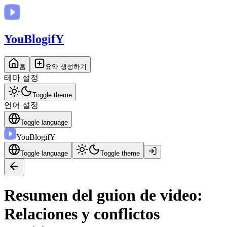
You
BlogifY
홈
요약 생성하기
테마 설정
Toggle theme
언어 설정
Toggle language
You
BlogifY
Toggle language
Toggle theme
Resumen del guion de video:
Relaciones y conflictos