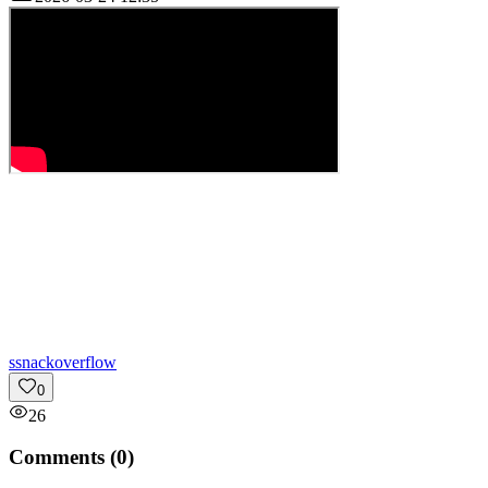
s
snackoverflow
0
26
Comments (
0
)