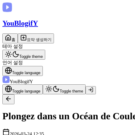
You
BlogifY
홈
요약 생성하기
테마 설정
Toggle theme
언어 설정
Toggle language
You
BlogifY
Toggle language
Toggle theme
Plongez dans un Océan de Couleu
2026-03-24 12:35