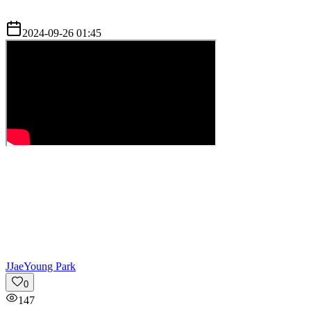
2024-09-26 01:45
J
JaeYoung Park
0
147