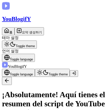
You
BlogifY
홈
요약 생성하기
테마 설정
Toggle theme
언어 설정
Toggle language
You
BlogifY
Toggle language
Toggle theme
¡Absolutamente! Aquí tienes el
resumen del script de YouTube