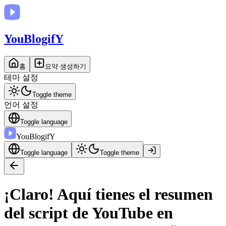
You
BlogifY
홈
요약 생성하기
테마 설정
Toggle theme
언어 설정
Toggle language
You
BlogifY
Toggle language
Toggle theme
¡Claro! Aquí tienes el resumen
del script de YouTube en