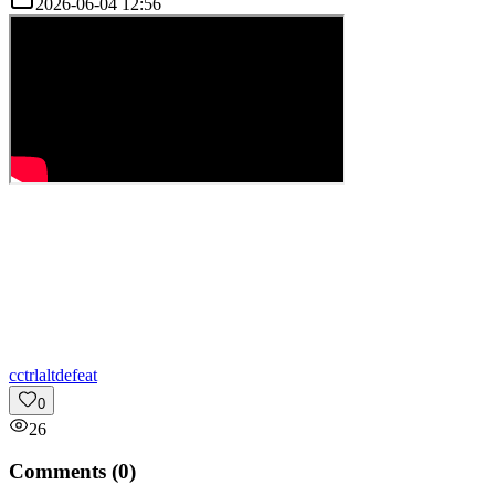
2026-06-04 12:56
c
ctrlaltdefeat
0
26
Comments (
0
)