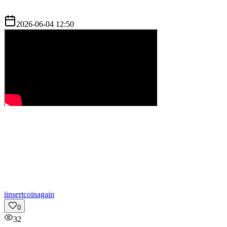
2026-06-04 12:50
i
insertcoinagain
0
32