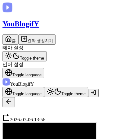
You
BlogifY
홈
요약 생성하기
테마 설정
Toggle theme
언어 설정
Toggle language
You
BlogifY
Toggle language
Toggle theme
2026-07-06 13:56